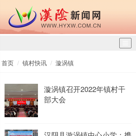
Toggl
naviga
首页
镇村快讯
漩涡镇
漩涡镇召开2022年镇村干
部大会
汉阴县漩涡镇中心小学：携