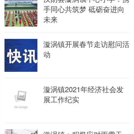
手同心共筑梦 砥砺奋进向
未来
漩涡镇开展春节走访慰问活
动
漩涡镇2021年经济社会发
展工作纪实