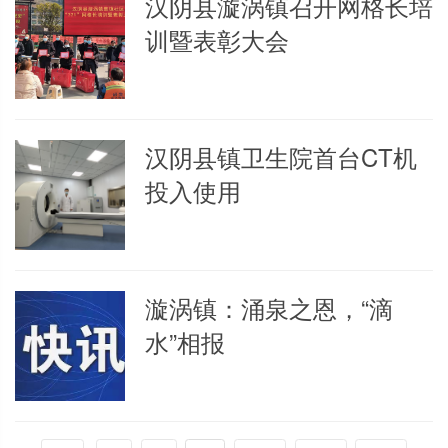
汉阴县漩涡镇召开网格长培
训暨表彰大会
汉阴县镇卫生院首台CT机
投入使用
漩涡镇：涌泉之恩，“滴
水”相报