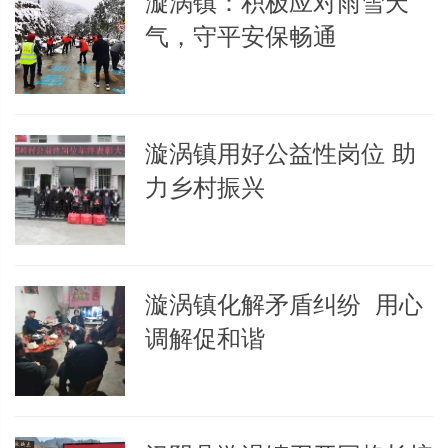
漩涡镇：积极应对雨雪天
气，守平安保畅通
漩涡镇用好公益性岗位 助
力乡村振兴
漩涡镇化解矛盾纠纷 用心
调解促和谐