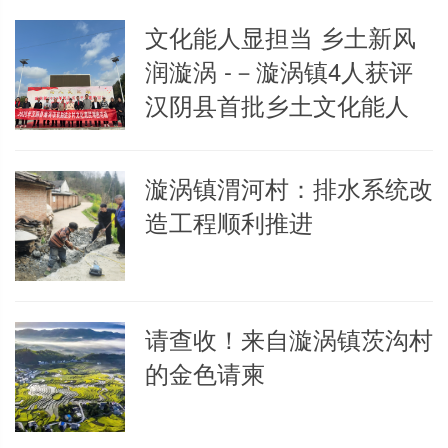
文化能人显担当 乡土新风
润漩涡 -－漩涡镇4人获评
汉阴县首批乡土文化能人
漩涡镇渭河村：排水系统改
造工程顺利推进
请查收！来自漩涡镇茨沟村
的金色请柬