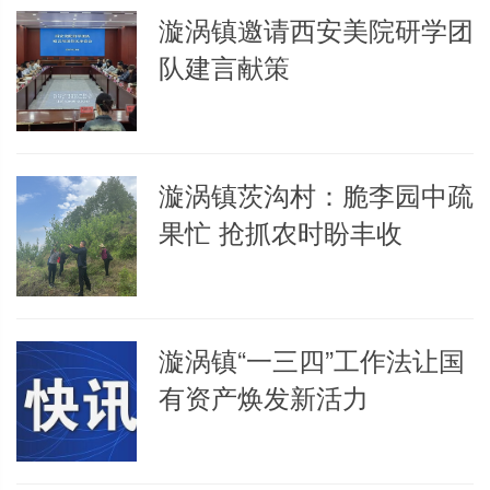
漩涡镇邀请西安美院研学团
队建言献策
漩涡镇茨沟村：脆李园中疏
果忙 抢抓农时盼丰收
漩涡镇“一三四”工作法让国
有资产焕发新活力