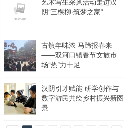
艺术写生采风活动走进汉
阴“三棵柳·筑梦之家”
古镇年味浓 马蹄报春来
——双河口镇春节文旅市
场“热”力十足
汉阴引才赋能 研学创作与
数字游民共绘乡村振兴新图
景