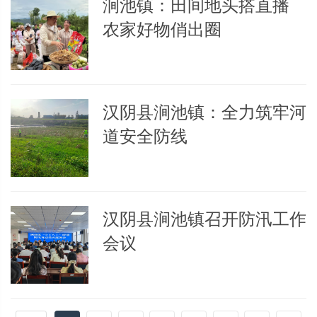
涧池镇：田间地头搭直播
农家好物俏出圈
汉阴县涧池镇：全力筑牢河
道安全防线
汉阴县涧池镇召开防汛工作
会议