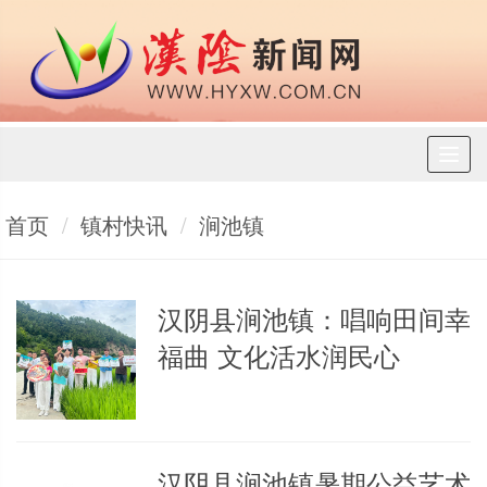
Toggl
naviga
首页
镇村快讯
涧池镇
汉阴县涧池镇：唱响田间幸
福曲 文化活水润民心
汉阴县涧池镇暑期公益艺术