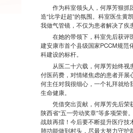
作为科室领头人，何厚芳狠抓团
造“比学赶超”的氛围。科室医生黄
我做气管镜，不仅为患者解决了疾
在她的带领下，科室先后获评医
建安康市首个县级国家PCCM规范
科建设的标杆。
从医二十六载，何厚芳始终视患
付医药费，对情绪焦虑的患者开展
何主任对我很细心，一个礼拜就给我
生命健康。
凭借突出贡献，何厚芳先后荣
陕西省“五一劳动奖章”等多项荣誉
战鼓再擂！今后要不断提升医疗技
肺功能做到村头，尽最大努力守护群