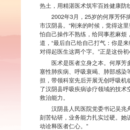
热土，用精湛医术筑牢百姓健康防
2002年3月，25岁的何厚
市汉阴县。“刚来的时候，觉得这
怕自己操作不熟练，给同事惹麻烦
道，“最后自己给自己打气：你是
对得起医生这两个字。”正是这份
医术是医者立身之本。何厚芳
塞性肺疾病、呼吸衰竭、肺部感染
担，带领科室先后开展无创呼吸机
了汉阴县呼吸疾病诊疗领域的技术
救治能力。
汉阴县人民医院党委书记吴兆
刻苦钻研，业务能力扎实过硬。她
动诠释医者仁心。”