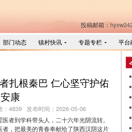
投稿邮箱：
hyxw24
部门动态
镇村快讯
专题专栏
平台
者扎根秦巴 仁心坚守护佑
安
安康
：4839
发布时间：2026-05-06
讲
涩医者到学科带头人，二十六年光阴流转。
讲
医者，把最美的青春奉献给了陕西汉阴这片
讲