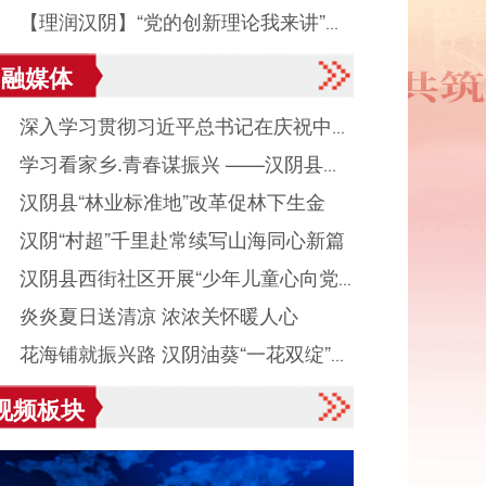
● 【理润汉阴】“党的创新理论我来讲”宣
微视频优秀作品展播（二）
融媒体
微视频优秀作品展播（一）
● 深入学习贯彻习近平总书记在庆祝中国
● 学习看家乡.青春谋振兴 ——汉阴县城
产党成立105周年大会上重要讲话系列述
● 汉阴县“林业标准地”改革促林下生金
镇组织返乡大学生看家乡、献良策、助发
之八
● 汉阴“村超”千里赴常续写山海同心新篇
活动
● 汉阴县西街社区开展“少年儿童心向党
● 炎炎夏日送清凉 浓浓关怀暖人心
读启智伴成长”主题活动
● 花海铺就振兴路 汉阴油葵“一花双绽”美
视频板块
村富民业