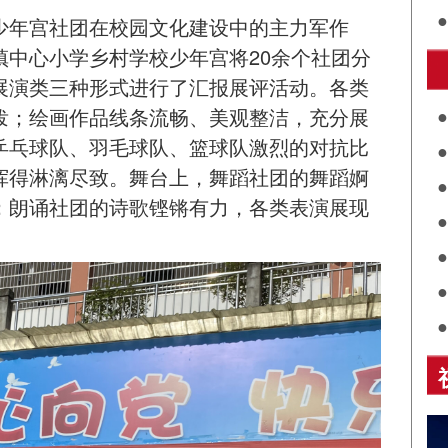
少年宫社团在校园文化建设中的主力军作
镇中心小学乡村学校少年宫将20余个社团分
护
展演类三种形式进行了汇报展评活动。各类
泼；绘画作品线条流畅、美观整洁，充分展
乒乓球队、羽毛球队、篮球队激烈的对抗比
挥得淋漓尽致。舞台上，舞蹈社团的舞蹈婀
共
；朗诵社团的诗歌铿锵有力，各类表演展现
关
评
展
诵