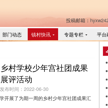
投稿邮箱：
hyxw24
部门动态
镇村快讯
专题专栏
平台
展乡村学校少年宫社团成果
食
报展评活动
作
发布时间：2022-06-30
阴
心小学开展了为期一周的乡村少年宫社团成果汇
兴
落
月