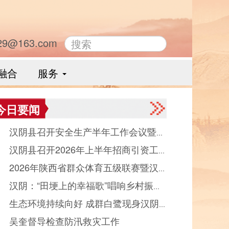
29@163.com
融合
服务
今日要闻
● 汉阴县召开安全生产半年工作会议暨县
● 汉阴县召开2026年上半年招商引资工
品药品安全委员会全体会议
● 2026年陕西省群众体育五级联赛暨汉
晾晒会（党群、中省驻汉部门）
● 汉阴：“田埂上的幸福歌”唱响乡村振
县第十二届“能量金徽·文峰杯”双拥篮球赛
● 生态环境持续向好 成群白鹭现身汉阴
“好声音”
幕
● 吴奎督导检查防汛救灾工作
河觅食