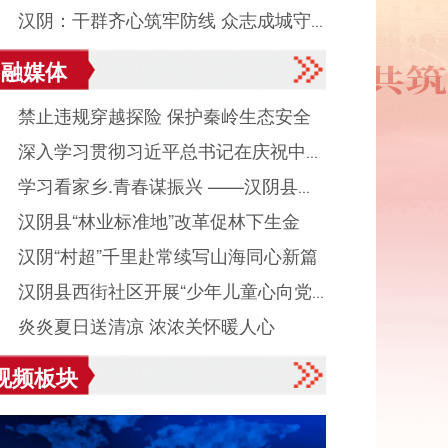
● 汉阴：干群齐心筑牢防线 众志成城守
融媒体
平安度汛
● 禁止违规穿越探险 保护秦岭生态安全
● 深入学习贯彻习近平总书记在庆祝中国
● 学习看家乡.青春谋振兴 ——汉阴县城
产党成立105周年大会上重要讲话系列述
● 汉阴县“林业标准地”改革促林下生金
镇组织返乡大学生看家乡、献良策、助发
之八
● 汉阴“村超”千里赴常续写山海同心新篇
活动
● 汉阴县西街社区开展“少年儿童心向党
● 炎炎夏日送清凉 浓浓关怀暖人心
读启智伴成长”主题活动
视频板块