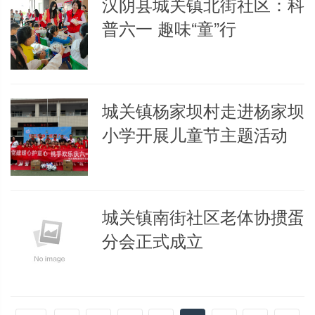
汉阴县城关镇北街社区：科
普六一 趣味“童”行
城关镇杨家坝村走进杨家坝
小学开展儿童节主题活动
城关镇南街社区老体协掼蛋
分会正式成立