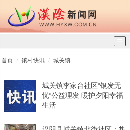
Toggl
naviga
首页
镇村快讯
城关镇
城关镇李家台社区“银发无
忧”公益理发 暖护夕阳幸福
生活
汉阴县城关镇北街社区：热