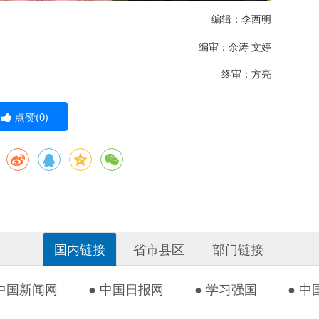
编辑：李西明
编审：余涛 文婷
终审：方亮
点赞(
0
)
国内链接
省市县区
部门链接
 中国新闻网
● 中国日报网
● 学习强国
● 