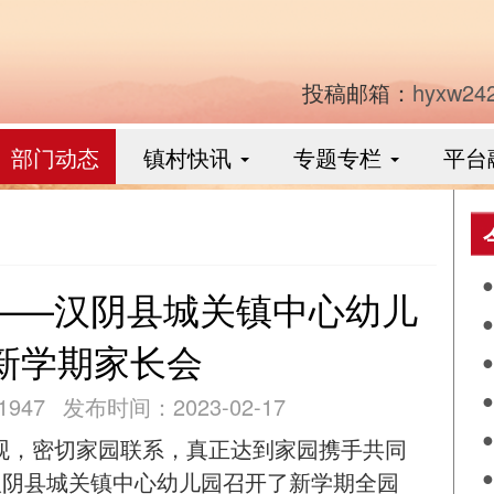
投稿邮箱：
hyxw24
部门动态
镇村快讯
专题专栏
平台
 ——汉阴县城关镇中心幼儿
食
新学期家长会
作
947
发布时间：2023-02-17
阴
观，密切家园联系，真正达到家园携手共同
兴
落
汉阴县城关镇中心幼儿园召开了新学期全园
月