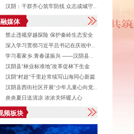
● 汉阴：干群齐心筑牢防线 众志成城守
融媒体
平安度汛
● 禁止违规穿越探险 保护秦岭生态安全
● 深入学习贯彻习近平总书记在庆祝中国
● 学习看家乡.青春谋振兴 ——汉阴县城
产党成立105周年大会上重要讲话系列述
● 汉阴县“林业标准地”改革促林下生金
镇组织返乡大学生看家乡、献良策、助发
之八
● 汉阴“村超”千里赴常续写山海同心新篇
活动
● 汉阴县西街社区开展“少年儿童心向党
● 炎炎夏日送清凉 浓浓关怀暖人心
读启智伴成长”主题活动
视频板块