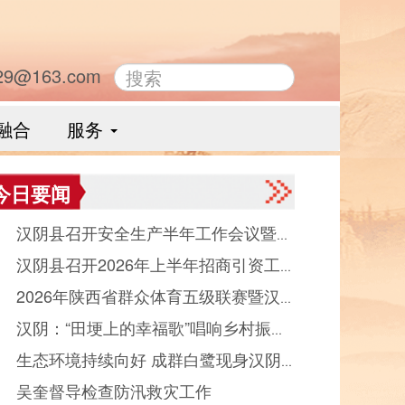
29@163.com
融合
服务
今日要闻
● 汉阴县召开安全生产半年工作会议暨县
● 汉阴县召开2026年上半年招商引资工
品药品安全委员会全体会议
● 2026年陕西省群众体育五级联赛暨汉
晾晒会（党群、中省驻汉部门）
● 汉阴：“田埂上的幸福歌”唱响乡村振
县第十二届“能量金徽·文峰杯”双拥篮球赛
● 生态环境持续向好 成群白鹭现身汉阴
“好声音”
幕
● 吴奎督导检查防汛救灾工作
河觅食