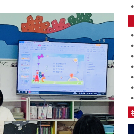
护
共
关
评
展
诵