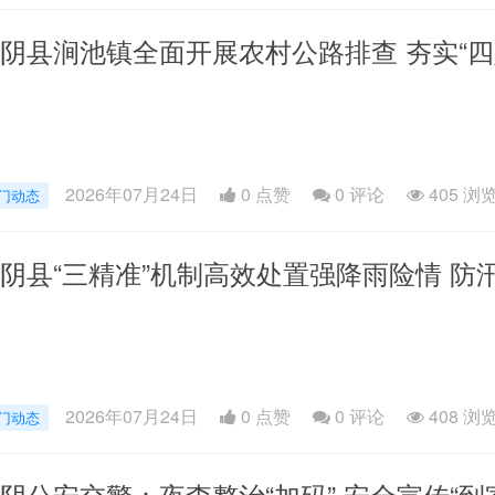
阴县涧池镇全面开展农村公路排查 夯实“四
2026年07月24日
0 点赞
0
评论
405 浏
门动态
阴县“三精准”机制高效处置强降雨险情 
2026年07月24日
0 点赞
0
评论
408 浏
门动态
阴公安交警：夜查整治“加码” 安全宣传“到