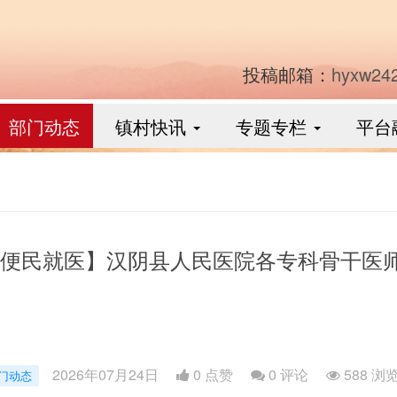
投稿邮箱：
hyxw24
部门动态
镇村快讯
专题专栏
平台
便民就医】汉阴县人民医院各专科骨干医
2026年07月24日
0 点赞
0
评论
588 浏
门动态