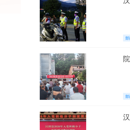
部
院
部
汉