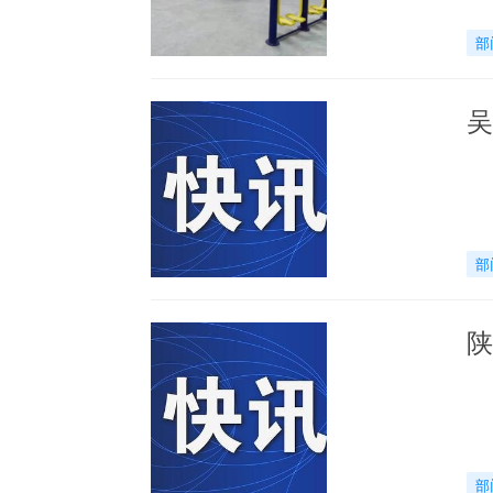
部
吴
部
陕
部