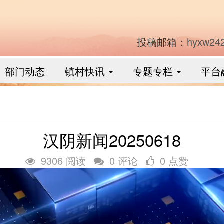
投稿邮箱：
hyxw24
部门动态
镇村快讯
专题专栏
平台
汉阴新闻20250618
9306 阅读
0 评论
0 点赞