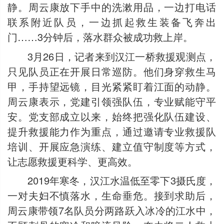
静。周云康放下手中的洗漱用品，一边打电话
联系附近队员，一边抓起救生装备飞奔出
门……3分钟后，落水群众被成功救上岸。
3月26日，记者来到汉江一桥救援观测点，
只见队员正在开展日常巡防。他们身穿救生马
甲，手持望远镜，目光紧紧盯着江面的动静。
周云康表示，党建引领强队伍，专业赋能守平
安。党支部成立以来，始终把强化队伍建设、
提升救援能力作为重点，通过邀请专业救援队
培训、开展应急演练、建立值守制度等方式，
让志愿救援更科学、更高效。
2019年寒冬，汉江水温低至零下3摄氏度，
一对夫妇不慎落水，生命垂危。接到求助后，
周云康带领7名队员分两路跃入冰冷的江水中，