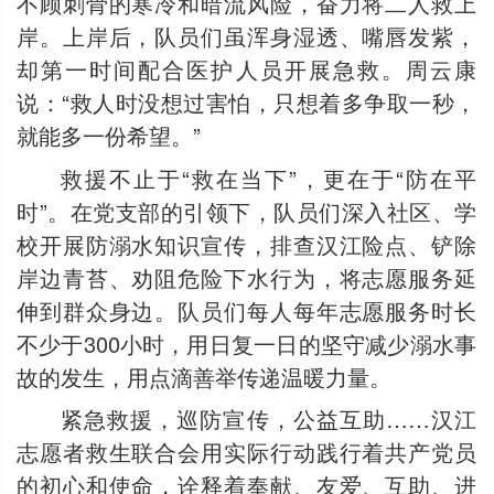
不顾刺骨的寒冷和暗流风险，奋力将二人救上
岸。上岸后，队员们虽浑身湿透、嘴唇发紫，
却第一时间配合医护人员开展急救。周云康
说：“救人时没想过害怕，只想着多争取一秒，
就能多一份希望。”
救援不止于“救在当下”，更在于“防在平
时”。在党支部的引领下，队员们深入社区、学
校开展防溺水知识宣传，排查汉江险点、铲除
岸边青苔、劝阻危险下水行为，将志愿服务延
伸到群众身边。队员们每人每年志愿服务时长
不少于300小时，用日复一日的坚守减少溺水事
故的发生，用点滴善举传递温暖力量。
紧急救援，巡防宣传，公益互助……汉江
志愿者救生联合会用实际行动践行着共产党员
的初心和使命，诠释着奉献、友爱、互助、进