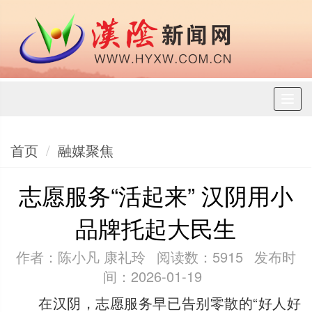
Toggl
naviga
首页
融媒聚焦
志愿服务“活起来” 汉阴用小
品牌托起大民生
作者：陈小凡 康礼玲
阅读数：5915
发布时
间：2026-01-19
在汉阴，志愿服务早已告别零散的“好人好