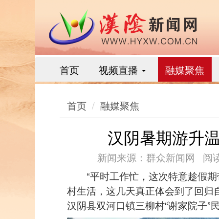
首页
视频直播
融媒聚焦
首页
融媒聚焦
汉阴暑期游升温
新闻来源：群众新闻网
阅读
“平时工作忙，这次特意趁假
村生活，这几天真正体会到了回归
汉阴县双河口镇三柳村“谢家院子”