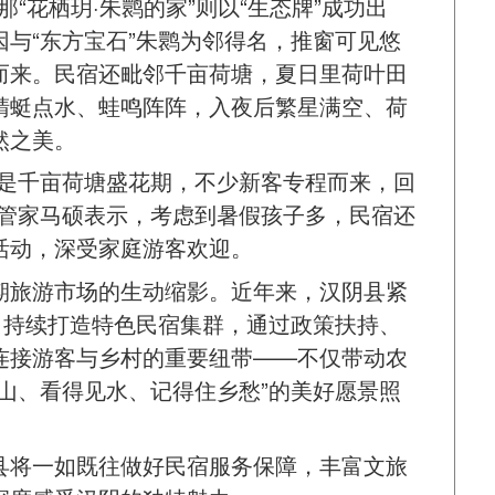
那“花栖玥·朱鹮的家”则以“生态牌”成功出
与“东方宝石”朱鹮为邻得名，推窗可见悠
而来。民宿还毗邻千亩荷塘，夏日里荷叶田
蜻蜓点水、蛙鸣阵阵，入夜后繁星满空、荷
然之美。
正是千亩荷塘盛花期，不少新客专程而来，回
宿管家马硕表示，考虑到暑假孩子多，民宿还
活动，深受家庭游客欢迎。
期旅游市场的生动缩影。近年来，汉阴县紧
，持续打造特色民宿集群，通过政策扶持、
连接游客与乡村的重要纽带——不仅带动农
山、看得见水、记得住乡愁”的美好愿景照
县将一如既往做好民宿服务保障，丰富文旅