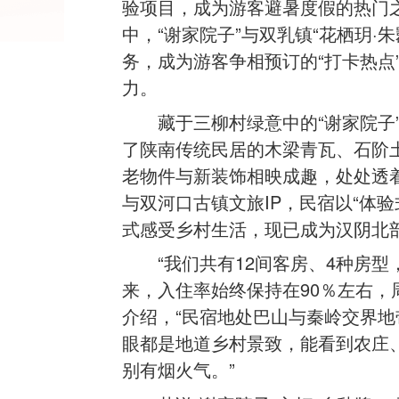
验项目，成为游客避暑度假的热门
中，“谢家院子”与双乳镇“花栖玥·
务，成为游客争相预订的“打卡热点
力。
藏于三柳村绿意中的“谢家院子
了陕南传统民居的木梁青瓦、石阶
老物件与新装饰相映成趣，处处透着
与双河口古镇文旅IP，民宿以“体
式感受乡村生活，现已成为汉阴北
“我们共有12间客房、4种房型
来，入住率始终保持在90％左右，
介绍，“民宿地处巴山与秦岭交界
眼都是地道乡村景致，能看到农庄
别有烟火气。”