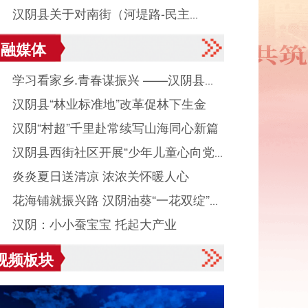
● 汉阴县关于对南街（河堤路-民主
融媒体
）、民主街中段（南街口-解放街口）实
● 学习看家乡.青春谋振兴 ——汉阴县城
交通管制的通告
● 汉阴县“林业标准地”改革促林下生金
镇组织返乡大学生看家乡、献良策、助发
● 汉阴“村超”千里赴常续写山海同心新篇
活动
● 汉阴县西街社区开展“少年儿童心向党
● 炎炎夏日送清凉 浓浓关怀暖人心
读启智伴成长”主题活动
● 花海铺就振兴路 汉阴油葵“一花双绽”美
● 汉阴：小小蚕宝宝 托起大产业
村富民业
视频板块