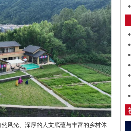
街
施
关
展
诵
乡
然风光、深厚的人文底蕴与丰富的乡村体