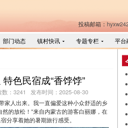
投稿邮箱：
hyxw24
部门动态
镇村快讯
专题专栏
平台
 特色民宿成“香饽饽”
数：3241
发布时间：2025-08-30
工
期带家人出来。我一直偏爱这种小众舒适的乡
公
自然的放松！”来自内蒙古的游客白丽娜，在
民宿分享着她的暑期旅行感受。
红