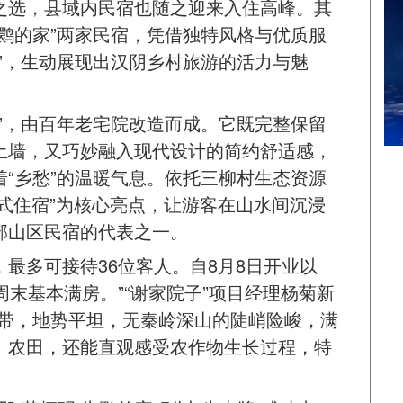
之选，县域内民宿也随之迎来入住高峰。其
朱鹮的家”两家民宿，凭借独特风格与优质服
”，生动展现出汉阴乡村旅游的活力与魅
”，由百年老宅院改造而成。它既完整保留
土墙，又巧妙融入现代设计的简约舒适感，
“乡愁”的温暖气息。依托三柳村生态资源
验式住宿”为核心亮点，让游客在山水间沉浸
部山区民宿的代表之一。
，最多可接待36位客人。自8月8日开业以
周末基本满房。”“谢家院子”项目经理杨菊新
地带，地势平坦，无秦岭深山的陡峭险峻，满
、农田，还能直观感受农作物生长过程，特