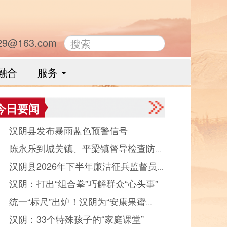
29@163.com
融合
服务
今日要闻
● 汉阴县发布暴雨蓝色预警信号
● 陈永乐到城关镇、平梁镇督导检查防汛
● 汉阴县2026年下半年廉洁征兵监督员
作
● 汉阴：打出“组合拳”巧解群众“心头事”
示
● 统一“标尺”出炉！汉阴为“安康果蜜
● 汉阴：33个特殊孩子的“家庭课堂”
”品质护航 产业发展迈入规范化轨道