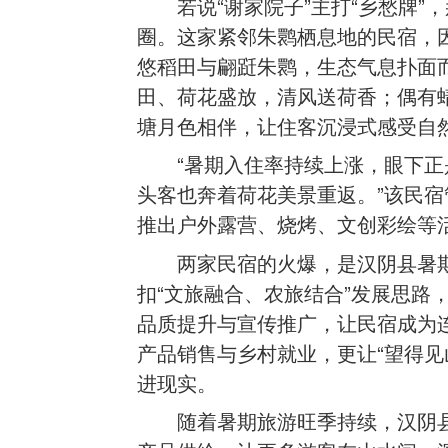
若说“谢家院子”主打“乡愁牌”，
圈。这家紧邻朱鹮栖息地的民宿，因
悠稻田与翩跹朱鹮，生态气息扑面
田、荷花盛放，清风送荷香；偶有
塘月色相伴，让住客沉浸式感受自
“暑期入住率持续上涨，眼下
头客也奔着荷花美景重返。”该民
推出户外露营、烧烤、文创彩绘等
两家民宿的火爆，是汉阴县暑
扣“文旅融合、农旅结合”发展思路
品质提升与宣传推广，让民宿成为
产品销售与乡村就业，更让“望得见
进现实。
随着暑期旅游旺季持续，汉阴