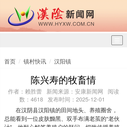
Toggl
naviga
首页
镇村快讯
汉阳镇
陈兴寿的牧畜情
作者：赖胜蕾
新闻来源：安康新闻网
阅读
数：4618
发布时间：2025-12-01
在汉阴县汉阳镇的田间地头、养殖圈舍，
总能看到一位皮肤黝黑、双手布满老茧的“老伙
计”，他耐心解答养殖户的疑问，细致传授养殖