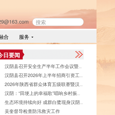
29@163.com
融合
服务
今日要闻
● 汉阴县召开安全生产半年工作会议暨县
● 汉阴县召开2026年上半年招商引资工
品药品安全委员会全体会议
● 2026年陕西省群众体育五级联赛暨汉
晾晒会（党群、中省驻汉部门）
● 汉阴：“田埂上的幸福歌”唱响乡村振
县第十二届“能量金徽·文峰杯”双拥篮球赛
● 生态环境持续向好 成群白鹭现身汉阴
“好声音”
幕
● 吴奎督导检查防汛救灾工作
河觅食