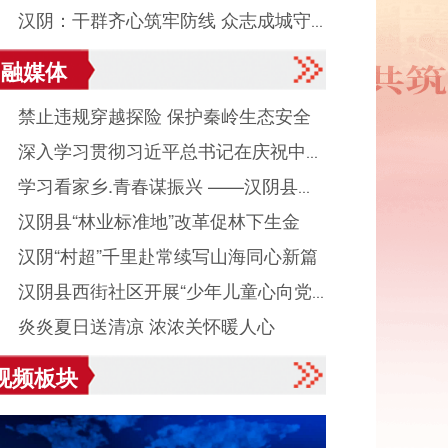
● 汉阴：干群齐心筑牢防线 众志成城守
融媒体
平安度汛
● 禁止违规穿越探险 保护秦岭生态安全
● 深入学习贯彻习近平总书记在庆祝中国
● 学习看家乡.青春谋振兴 ——汉阴县城
产党成立105周年大会上重要讲话系列述
● 汉阴县“林业标准地”改革促林下生金
镇组织返乡大学生看家乡、献良策、助发
之八
● 汉阴“村超”千里赴常续写山海同心新篇
活动
● 汉阴县西街社区开展“少年儿童心向党
● 炎炎夏日送清凉 浓浓关怀暖人心
读启智伴成长”主题活动
视频板块