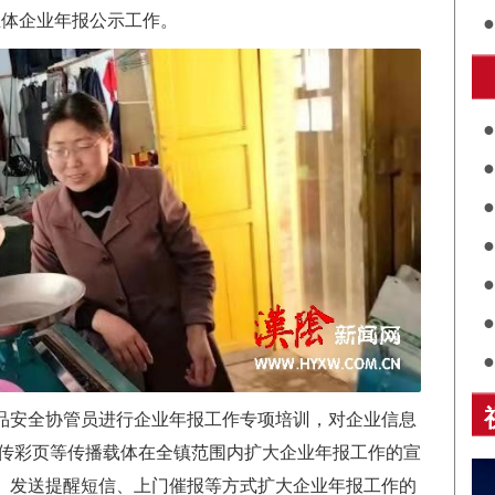
主体企业年报公示工作。
护
共
关
评
展
诵
品安全协管员进行企业年报工作专项培训，对企业信息
宣传彩页等传播载体在全镇范围内扩大企业年报工作的宣
、发送提醒短信、上门催报等方式扩大企业年报工作的