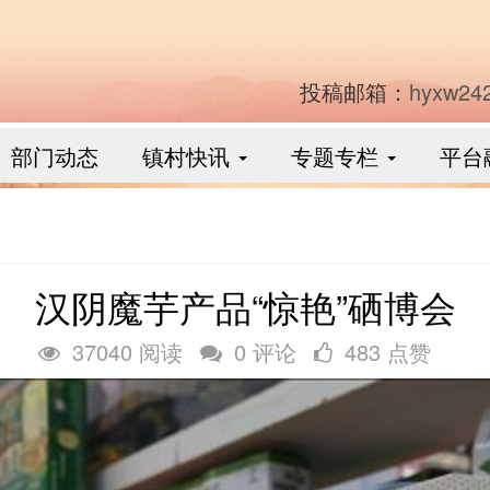
投稿邮箱：
hyxw24
部门动态
镇村快讯
专题专栏
平台
汉阴魔芋产品“惊艳”硒博会
37040 阅读
0 评论
483 点赞