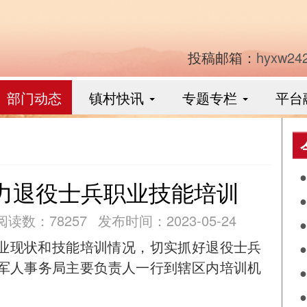
投稿邮箱：
hyxw24
部门动态
镇村快讯
专题专栏
平台
力退役士兵职业技能培训
食
阅读数：78257
发布时间：2023-05-24
作
业现状和技能培训情况，切实抓好退役士兵
阴
军人事务局主要负责人一行到辖区内培训机
兴
落
月