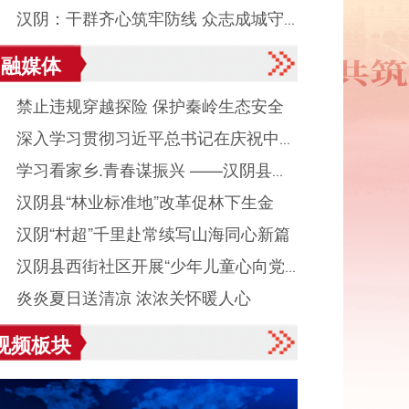
● 汉阴：干群齐心筑牢防线 众志成城守
融媒体
平安度汛
● 禁止违规穿越探险 保护秦岭生态安全
● 深入学习贯彻习近平总书记在庆祝中国
● 学习看家乡.青春谋振兴 ——汉阴县城
产党成立105周年大会上重要讲话系列述
● 汉阴县“林业标准地”改革促林下生金
镇组织返乡大学生看家乡、献良策、助发
之八
● 汉阴“村超”千里赴常续写山海同心新篇
活动
● 汉阴县西街社区开展“少年儿童心向党
● 炎炎夏日送清凉 浓浓关怀暖人心
读启智伴成长”主题活动
视频板块