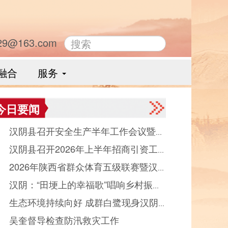
29@163.com
融合
服务
今日要闻
● 汉阴县召开安全生产半年工作会议暨县
● 汉阴县召开2026年上半年招商引资工
品药品安全委员会全体会议
● 2026年陕西省群众体育五级联赛暨汉
晾晒会（党群、中省驻汉部门）
● 汉阴：“田埂上的幸福歌”唱响乡村振
县第十二届“能量金徽·文峰杯”双拥篮球赛
● 生态环境持续向好 成群白鹭现身汉阴
“好声音”
幕
● 吴奎督导检查防汛救灾工作
河觅食