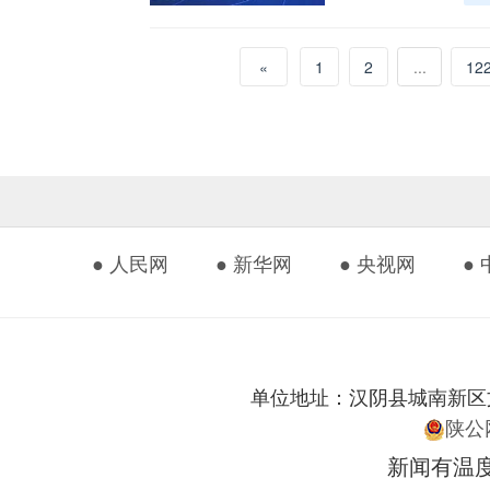
«
1
2
...
12
● 人民网
● 新华网
● 央视网
●
单位地址：汉阴县城南新区文化艺
陕公网
新闻有温