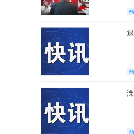
部
退
部
溧
部