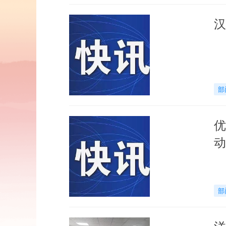
汉
部
优
动
部
洋